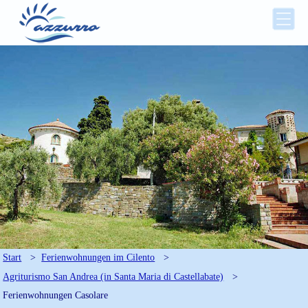
Start
>
Ferienwohnungen im Cilento
>
Agriturismo San Andrea (in Santa Maria di Castellabate)
>
Ferienwohnungen Casolare