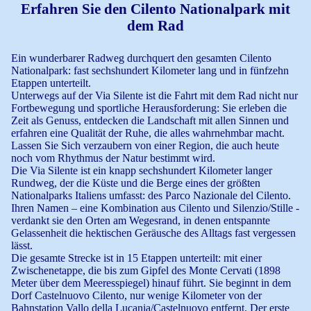
Erfahren Sie den Cilento Nationalpark mit
dem Rad
Ein wunderbarer Radweg durchquert den gesamten Cilento
Nationalpark: fast sechshundert Kilometer lang und in fünfzehn
Etappen unterteilt.
Unterwegs auf der Via Silente ist die Fahrt mit dem Rad nicht nur
Fortbewegung und sportliche Herausforderung: Sie erleben die
Zeit als Genuss, entdecken die Landschaft mit allen Sinnen und
erfahren eine Qualität der Ruhe, die alles wahrnehmbar macht.
Lassen Sie Sich verzaubern von einer Region, die auch heute
noch vom Rhythmus der Natur bestimmt wird.
Die Via Silente ist ein knapp sechshundert Kilometer langer
Rundweg, der die Küste und die Berge eines der größten
Nationalparks Italiens umfasst: des Parco Nazionale del Cilento.
Ihren Namen – eine Kombination aus Cilento und Silenzio/Stille -
verdankt sie den Orten am Wegesrand, in denen entspannte
Gelassenheit die hektischen Geräusche des Alltags fast vergessen
lässt.
Die gesamte Strecke ist in 15 Etappen unterteilt: mit einer
Zwischenetappe, die bis zum Gipfel des Monte Cervati (1898
Meter über dem Meeresspiegel) hinauf führt. Sie beginnt in dem
Dorf Castelnuovo Cilento, nur wenige Kilometer von der
Bahnstation Vallo della Lucania/Castelnuovo entfernt. Der erste